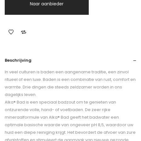
Naar aanbieder
Beschrijving
In veel culturen is baden een aangename traditie, een zinvol
ritueel of een luxe. Baden is een combinatie van rust, comfort en
warmte. Drie dingen die steeds zeldzamer worden in ons
dagelijks leven.
Alka® Bad is een speciaal badzout om te genieten van
ontzurende volle, hand- of voetbaden. De zeer rijke
mineraalformule van Alka® Bad geeft het badwater een
optimale basische waarde van ongeveer pH 8,5, waardoor uw
huid een diepe reiniging krijgt. Het bevordert de afvoer van zure
afvalstoffen en stimuleert de aanmaak van nieuwe gezonde