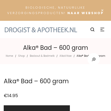
BIOLOGISCHE, NATUURLIJKE
×
VERZORGINGSPRODUCTEN!
NAAR WEBSHOP
Alka® Bad – 600 gram
Home
Shop
Badzout & Badmelk
AlkaVitae
Alka® Bad – 600 gram
/
/
/
/
Alka® Bad – 600 gram
€
14.95