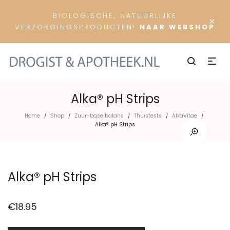
BIOLOGISCHE, NATUURLIJKE
×
VERZORGINGSPRODUCTEN!
NAAR WEBSHOP
Alka® pH Strips
Home
Shop
Zuur-base balans
Thuistests
AlkaVitae
/
/
/
/
/
Alka® pH Strips
Alka® pH Strips
€
18.95