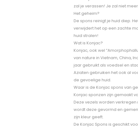
zal je verassen! Je zal niet mee
Het geheim?
De spons reinigt je huid diep. H
verwijdert het op een zachte mani
huid stralen!
Wat is Konjac?
Konjac, ook wel ”Amorphophallus 
van nature in Vietnam, China, I
jaar gebruikt als voedsel en s
Aziaten gebruiken het ook al 
de gevoelige huid.
Waar is de Konjac spons van g
Konjac sponzen zijn gemaakt van
Deze vezels worden verkregen n
wordt deze gevormd en gemengd 
zijn kleur geeft.
De Konjac Spons is geschikt voor