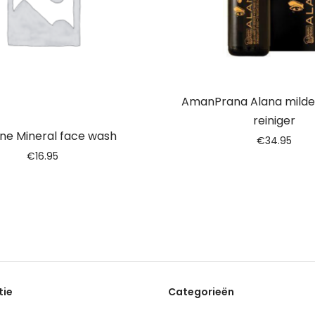
AmanPrana Alana mild
reiniger
ine Mineral face wash
€
34.95
€
16.95
tie
Categorieën