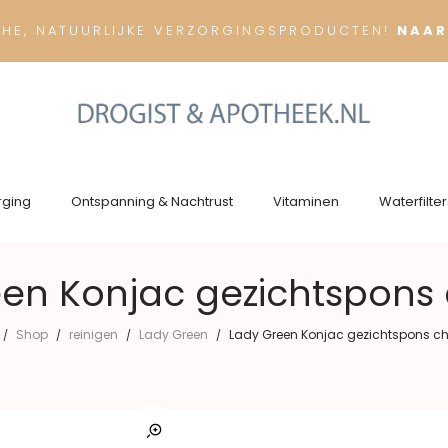
CHE, NATUURLIJKE VERZORGINGSPRODUCTEN!
NAAR
rging
Ontspanning & Nachtrust
Vitaminen
Waterfilter
en Konjac gezichtspons
Shop
reinigen
Lady Green
Lady Green Konjac gezichtspons c
/
/
/
/