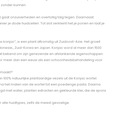
r zonder kunnen.
et gaat onzuiverheden en overtollig talg tegen. Daarnaast
er je dode huidcellen. Tot slot verkleint het je porien en laat je
konjac”, is een plant afkomstig uit Zuidoost-Azie. Het groeit
ndonesie;, Zuid-Korea en Japan. Konjac word al meer dan 1500
taat bekend om zijn genezende en afslankende eigenschappen.
voor meer dan een eeuw als een schoonheidsbehandeling voor
emaakt?
 100% natuurlijke plantaardige vezels uit de Konjac wortel.
a het malen van de wortel tot een poederige pasta. Daarna
met water, planten extracten en gekleurde klei, die de spons
 alle huidtypes, zelfs de meest gevoelige.