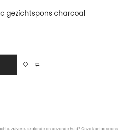
c gezichtspons charcoal
chte, zuivere, stralende en gezonde huid? Onze Konjac spons