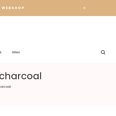
×
 WEBSHOP
s
Alles
 charcoal
harcoal