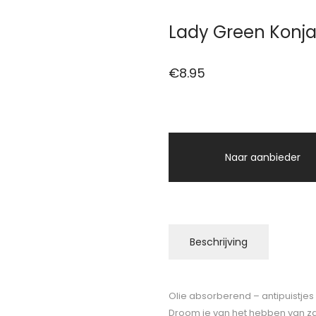
Lady Green Konja
€
8.95
Naar aanbieder
Beschrijving
Olie absorberend – antipuistjes
Droom je van het hebben van za