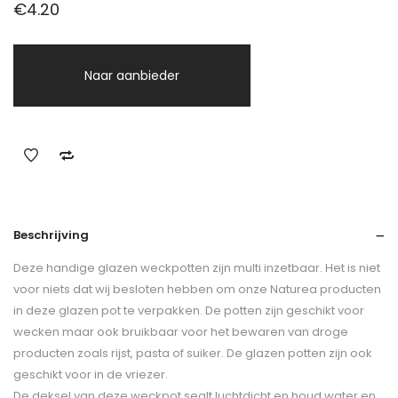
€
4.20
Naar aanbieder
Beschrijving
Deze handige glazen weckpotten zijn multi inzetbaar. Het is niet
voor niets dat wij besloten hebben om onze Naturea producten
in deze glazen pot te verpakken. De potten zijn geschikt voor
wecken maar ook bruikbaar voor het bewaren van droge
producten zoals rijst, pasta of suiker. De glazen potten zijn ook
geschikt voor in de vriezer.
De deksel van deze weckpot sealt luchtdicht en houd water en