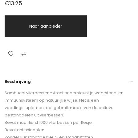
€
13.25
Naar aanbieder
Beschrijving
Sambucol vlierbessenextract ondersteunt je weerstand en
immuunsysteem op natuurlijke wijze. Het is een
voedingssuplement dat gebruik maakt van de actieve
bestanddelen uit vlierbessen.
Bevat maar liefst 1000 vlierbessen per flesje
Bevat antioxidanten
Zonder kunstmatige kleur- en smaakstoffen