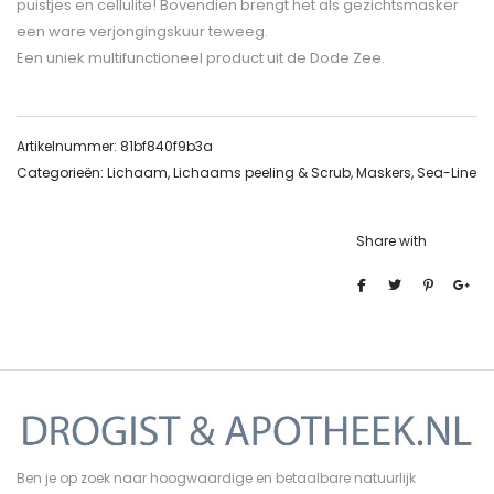
puistjes en cellulite! Bovendien brengt het als gezichtsmasker
een ware verjongingskuur teweeg.
Een uniek multifunctioneel product uit de Dode Zee.
Artikelnummer:
81bf840f9b3a
Categorieën:
Lichaam
,
Lichaams peeling & Scrub
,
Maskers
,
Sea-Line
Share with
Ben je op zoek naar hoogwaardige en betaalbare natuurlijk