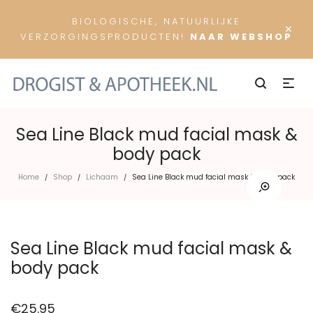
BIOLOGISCHE, NATUURLIJKE
×
VERZORGINGSPRODUCTEN!
NAAR WEBSHOP
Sea Line Black mud facial mask &
body pack
Home
Shop
Lichaam
Sea Line Black mud facial mask & body pack
/
/
/
Sea Line Black mud facial mask &
body pack
€
25.95