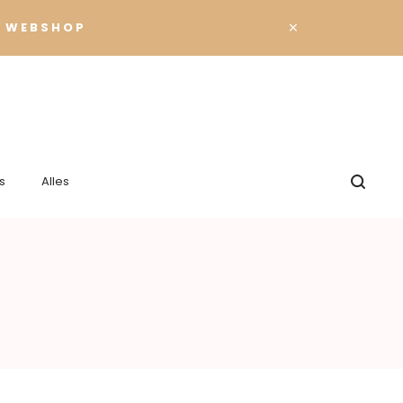
×
 WEBSHOP
s
Alles