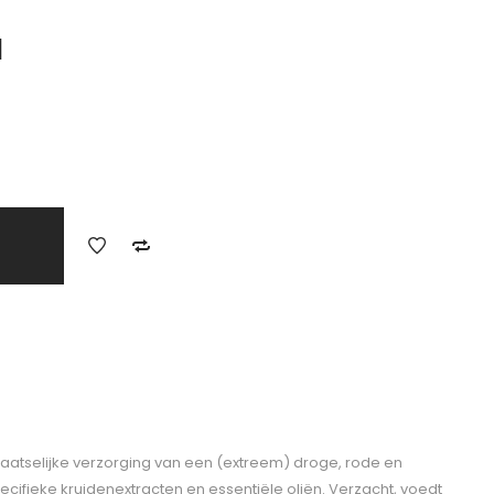
l
laatselijke verzorging van een (extreem) droge, rode en
pecifieke kruidenextracten en essentiële oliën. Verzacht, voedt