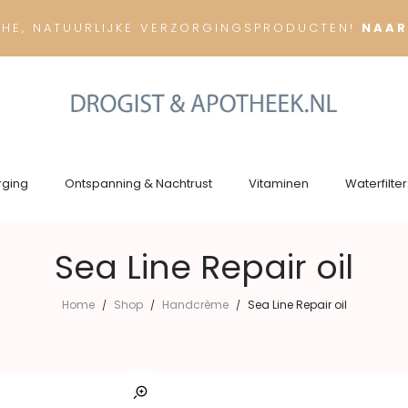
CHE, NATUURLIJKE VERZORGINGSPRODUCTEN!
NAAR
rging
Ontspanning & Nachtrust
Vitaminen
Waterfilter
Sea Line Repair oil
Home
Shop
Handcrème
Sea Line Repair oil
/
/
/