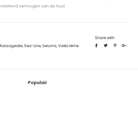
erstellend vermogen van de huid.
Share with
Massageolie
,
Sea-Line
,
Serums
,
Voetcrème
Populair