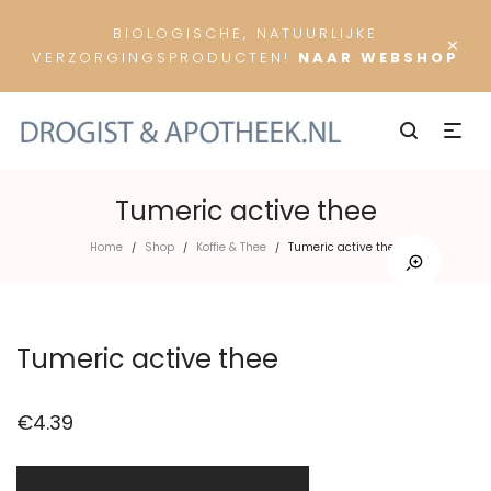
BIOLOGISCHE, NATUURLIJKE
×
VERZORGINGSPRODUCTEN!
NAAR WEBSHOP
Tumeric active thee
Home
Shop
Koffie & Thee
Tumeric active thee
/
/
/
Tumeric active thee
€
4.39