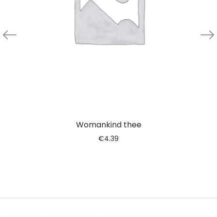
Womankind thee
€
4.39