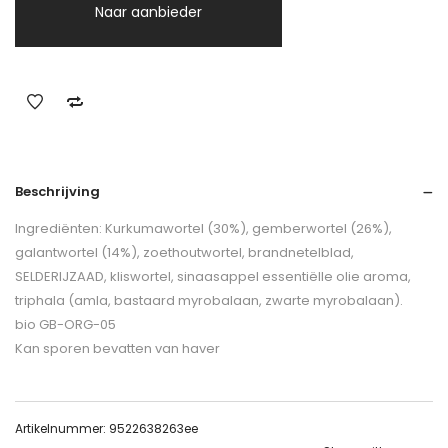
Naar aanbieder
Beschrijving
Ingrediënten: Kurkumawortel (30%), gemberwortel (26%),
galantwortel (14%), zoethoutwortel, brandnetelblad,
SELDERIJZAAD, kliswortel, sinaasappel essentiëlle olie aroma,
triphala (amla, bastaard myrobalaan, zwarte myrobalaan).
bio GB-ORG-05
Kan sporen bevatten van haver
Artikelnummer:
9522638263ee