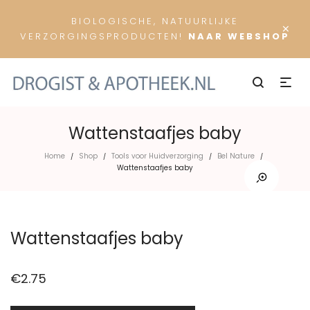
BIOLOGISCHE, NATUURLIJKE
×
VERZORGINGSPRODUCTEN!
NAAR WEBSHOP
Wattenstaafjes baby
Home
Shop
Tools voor Huidverzorging
Bel Nature
/
/
/
/
Wattenstaafjes baby
Wattenstaafjes baby
€
2.75