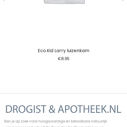
Eco.Kid Larry luizenkam
€
8.95
Ben je op zoek naar hoogwaardige en betaalbare natuurlijk