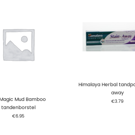
Himalaya Herbal tandpa
away
Magic Mud Bamboo
€
3.79
tandenborstel
€
6.95