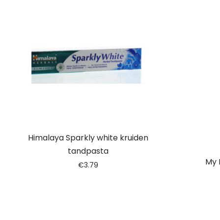
Himalaya Sparkly white kruiden
tandpasta
My 
€
3.79