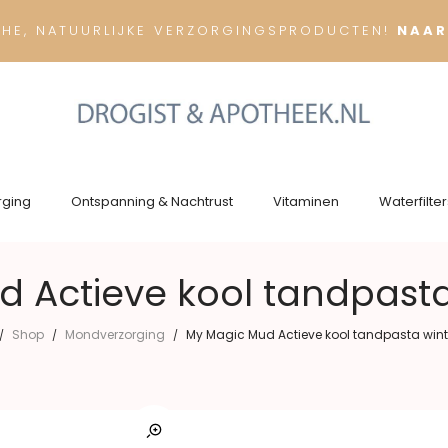
CHE, NATUURLIJKE VERZORGINGSPRODUCTEN!
NAAR
rging
Ontspanning & Nachtrust
Vitaminen
Waterfilter
 Actieve kool tandpast
Shop
Mondverzorging
My Magic Mud Actieve kool tandpasta wint
/
/
/