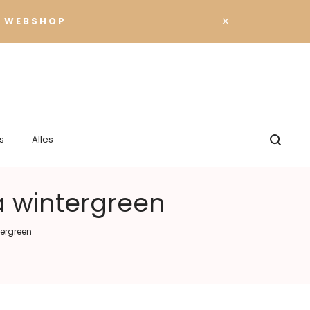
×
 WEBSHOP
s
Alles
a wintergreen
ergreen