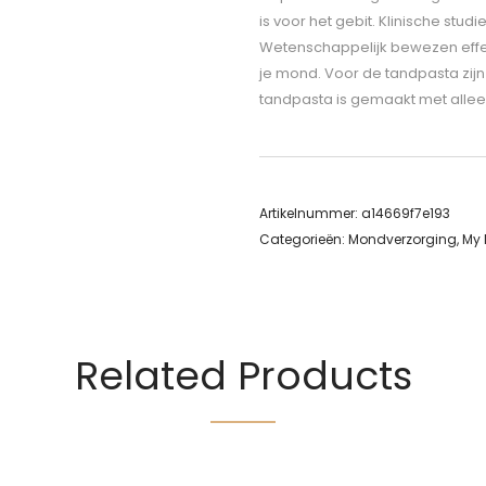
is voor het gebit. Klinische st
Wetenschappelijk bewezen effecti
je mond. Voor de tandpasta zijn
tandpasta is gemaakt met allee
Artikelnummer:
a14669f7e193
Categorieën:
Mondverzorging
,
My
Related Products