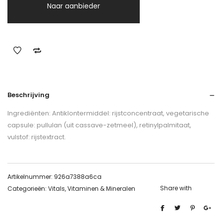
Naar aanbieder
Beschrijving
Ingrediënten: Antiklontermiddel: rijstconcentraat, vegetarische
capsule: pullulan (uit cassave-zetmeel), retinylpalmitaat,
vulstof: rijstextract.
Artikelnummer:
926a7388a6ca
Share with
Categorieën:
Vitals
,
Vitaminen & Mineralen