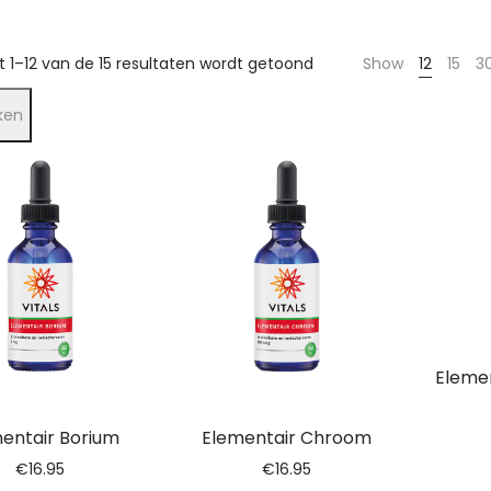
t 1–12 van de 15 resultaten wordt getoond
Show
12
15
3
ken
Eleme
entair Borium
Elementair Chroom
€
16.95
€
16.95