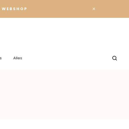
×
 WEBSHOP
s
Alles