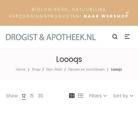
BIOLOGISCHE, NATUURLIJKE
×
VERZORGINGSPRODUCTEN!
NAAR WEBSHOP
Loooqs
Home
Shop
Non-Food
Flessen en lunchboxen
Loooqs
/
/
/
/
Show
12
15
30
Filters
Sort by