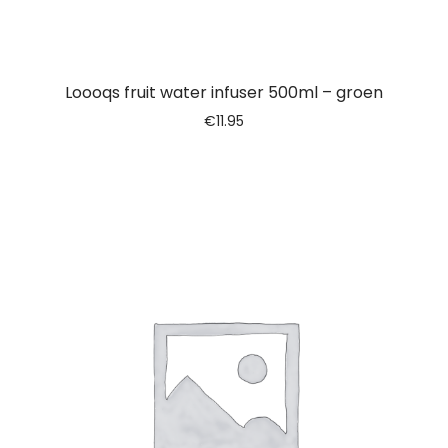
Loooqs fruit water infuser 500ml – groen
€
11.95