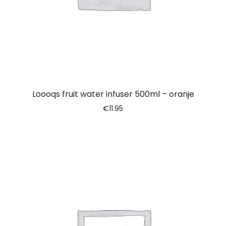
Loooqs fruit water infuser 500ml – oranje
€
11.95