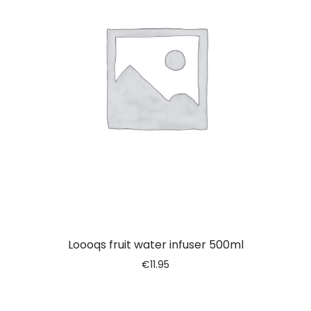
Loooqs fruit water infuser 500ml
€
11.95