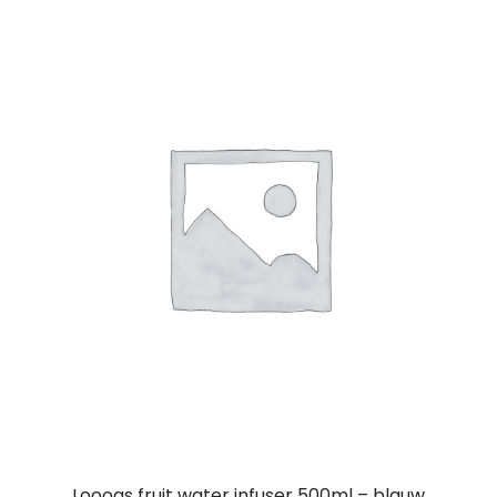
Loooqs fruit water infuser 500ml – blauw