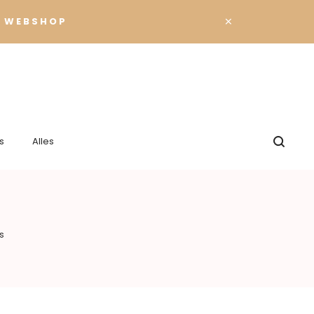
×
 WEBSHOP
s
Alles
s