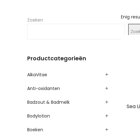
Enig res
Zoeken
Zoe
Productcategorieën
AlkaVitae
Anti-oxidanten
Badzout & Badmelk
Sea L
Bodylotion
Boeken