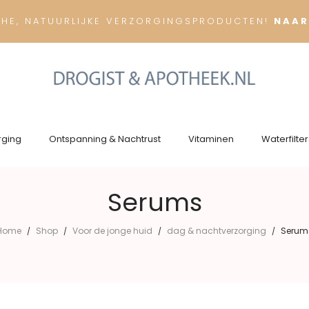
CHE, NATUURLIJKE VERZORGINGSPRODUCTEN!
NAAR
rging
Ontspanning & Nachtrust
Vitaminen
Waterfilter
Serums
Home
Shop
Voor de jonge huid
dag & nachtverzorging
Serum
/
/
/
/