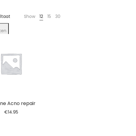
ultaat
Show
12
15
30
ken
ine Acno repair
€
14.95