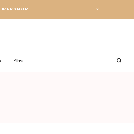
×
 WEBSHOP
s
Alles