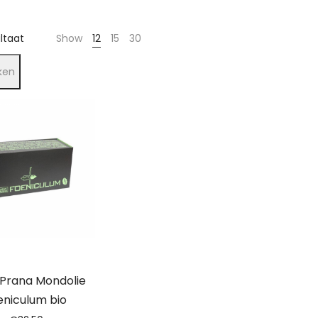
ultaat
Show
12
15
30
ken
rana Mondolie
eniculum bio