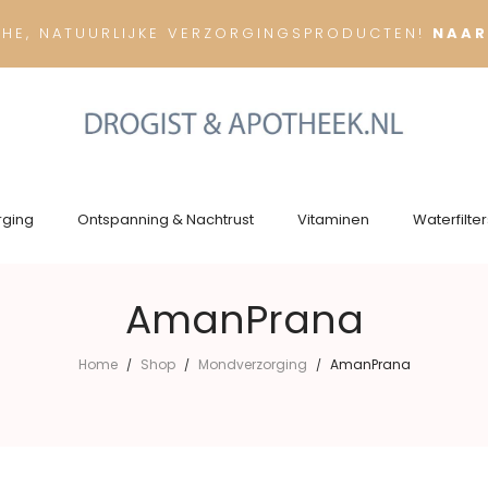
CHE, NATUURLIJKE VERZORGINGSPRODUCTEN!
NAAR
rging
Ontspanning & Nachtrust
Vitaminen
Waterfilter
AmanPrana
Home
Shop
Mondverzorging
AmanPrana
/
/
/