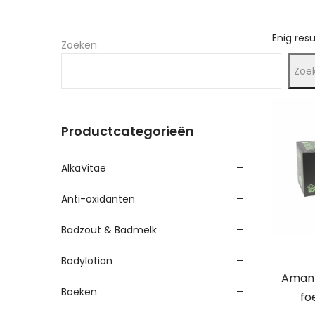
Enig res
Zoeken
Zoe
Productcategorieën
AlkaVitae
Anti-oxidanten
Badzout & Badmelk
Bodylotion
AmanP
Boeken
fo