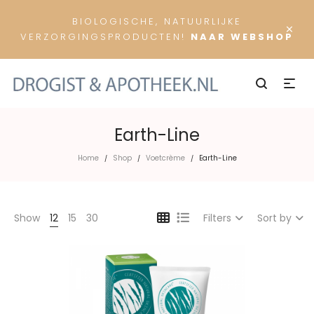
BIOLOGISCHE, NATUURLIJKE
×
VERZORGINGSPRODUCTEN!
NAAR WEBSHOP
Earth-Line
Home
Shop
Voetcrème
Earth-Line
/
/
/
Show
12
15
30
Filters
Sort by