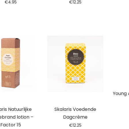
€
4.95
€
12.25
Young 
ris Natuurlijke
Skalaris Voedende
brand lotion –
Dagcrème
Factor 15
€
12.25