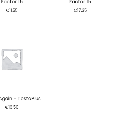
Factor 15
Factor 15
€
11.55
€
17.35
Again – TestoPlus
€
16.50