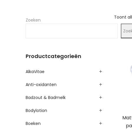
Toont al
Zoeken
Zoe
Productcategorieën
AlkaVitae
Anti-oxidanten
Badzout & Badmelk
Bodylotion
Mat
Boeken
pa