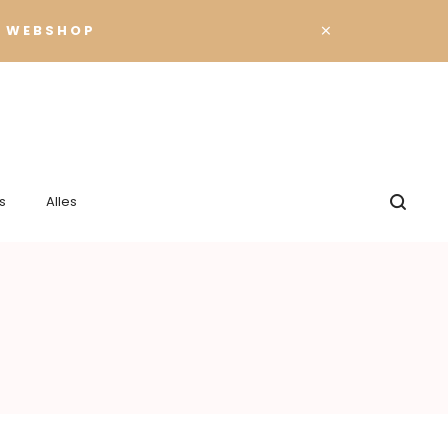
×
 WEBSHOP
s
Alles