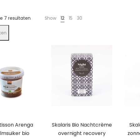
le 7 resultaten
Show
12
15
30
ken
tisson Arenga
Skalaris Bio Nachtcrème
Skal
lmsuiker bio
overnight recovery
zonn