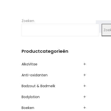
Zoeken
Zoe
Productcategorieën
AlkaVitae
Anti-oxidanten
Badzout & Badmelk
Bodylotion
Boeken