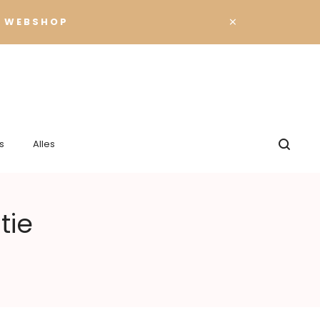
×
 WEBSHOP
s
Alles
tie