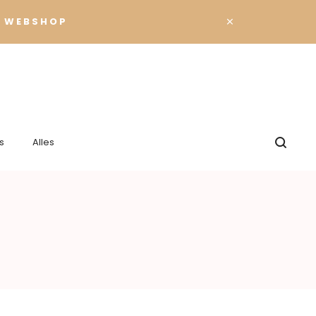
×
 WEBSHOP
s
Alles