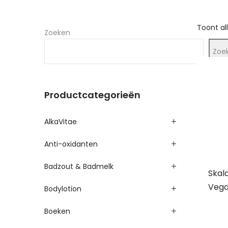
Toont al
Zoeken
Zoe
Productcategorieën
AlkaVitae
Anti-oxidanten
Badzout & Badmelk
Skala
Vega
Bodylotion
Boeken