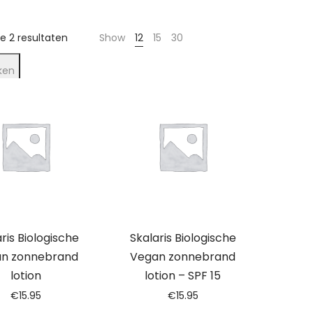
le 2 resultaten
Show
12
15
30
ken
ris Biologische
Skalaris Biologische
n zonnebrand
Vegan zonnebrand
lotion
lotion – SPF 15
€
15.95
€
15.95