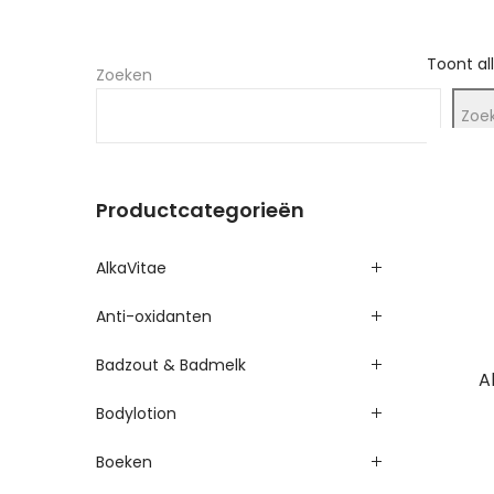
Toont al
Zoeken
Zoe
Productcategorieën
AlkaVitae
Anti-oxidanten
Badzout & Badmelk
A
Bodylotion
Boeken