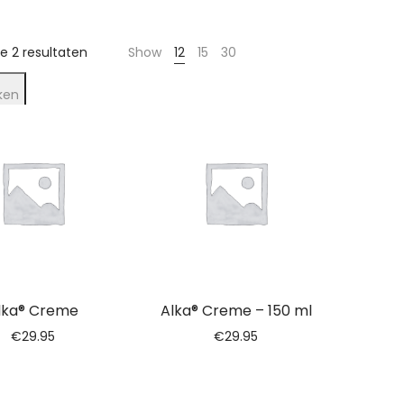
le 2 resultaten
Show
12
15
30
ken
lka® Creme
Alka® Creme – 150 ml
€
29.95
€
29.95