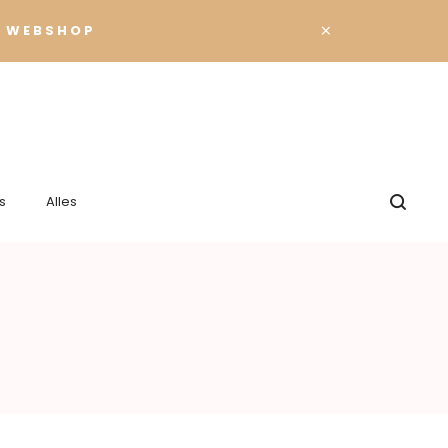
×
 WEBSHOP
s
Alles