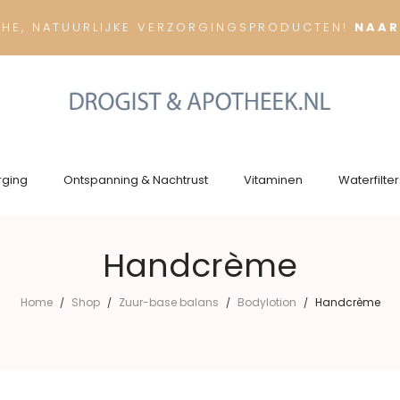
CHE, NATUURLIJKE VERZORGINGSPRODUCTEN!
NAAR
rging
Ontspanning & Nachtrust
Vitaminen
Waterfilter
Handcrème
Home
Shop
Zuur-base balans
Bodylotion
Handcrème
/
/
/
/