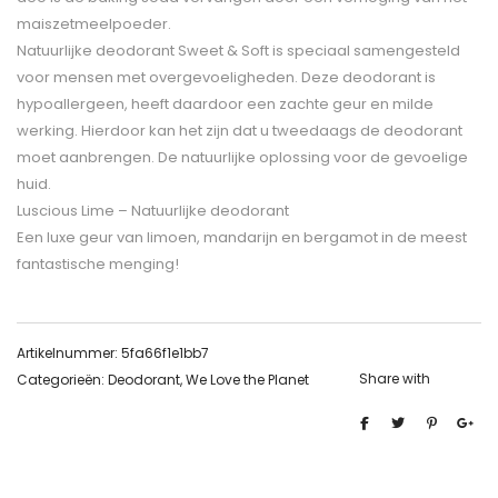
maiszetmeelpoeder.
Natuurlijke deodorant Sweet & Soft is speciaal samengesteld
voor mensen met overgevoeligheden. Deze deodorant is
hypoallergeen, heeft daardoor een zachte geur en milde
werking. Hierdoor kan het zijn dat u tweedaags de deodorant
moet aanbrengen. De natuurlijke oplossing voor de gevoelige
huid.
Luscious Lime – Natuurlijke deodorant
Een luxe geur van limoen, mandarijn en bergamot in de meest
fantastische menging!
Artikelnummer:
5fa66f1e1bb7
Share with
Categorieën:
Deodorant
,
We Love the Planet