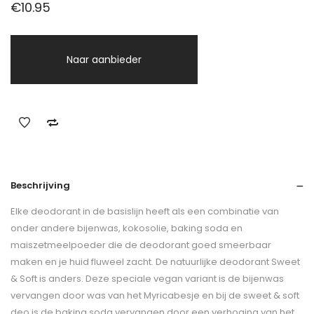
€
10.95
Naar aanbieder
Beschrijving
Elke deodorant in de basislijn heeft als een combinatie van
onder andere bijenwas, kokosolie, baking soda en
maiszetmeelpoeder die de deodorant goed smeerbaar
maken en je huid fluweel zacht. De natuurlijke deodorant Sweet
& Soft is anders. Deze speciale vegan variant is de bijenwas
vervangen door was van het Myricabesje en bij de sweet & soft
deo is de baking soda vervangen door een verhoging van het