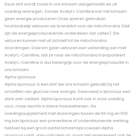
Deze stof wordt zowel in ons lichaam aangemaakt als uit
voeding verkregen. Zonder Acetyl L-Carnitine kan het lichaam
geen energie produceren.Onze spieren gebruiken
hoofdzakelijk vetzuren als brandstof voor de mitochondria (dat
zijn de energieproducerende onderdelen van cellen). Die
vetzuren kunnen niet uit zichzelf tot de mitochondria
doordringen. Daarom gaan vetzuren een verbinding aan met
Acetyl L-Carnitine, dat ze naar de mitochondria transporteert.
Acetyl L-Carnitine is dus belangrijk voor de energieproductie in
ons lichaam.
Alpha Liponzuur
Alpha Liponzuur is een stof die ons lichaam gebruikt bij het
omzetten van glucose naar energie. Daarnaast is liponzuur een
sterk anti-oxidant. Alpha Liponzuur komt ook in onze voeding
voor, maar slechts in kleine hoeveelheden. Als
voedingssupplement met doseringen tussen de 50 mg en 600
mg kan liponzuur een preventieve of ondersteunende werking
hebben bij een groot aantal lichaamsprocessen.Alpha
Liponzuur ruimt vrije radicalen op, maar het regenereert ook de