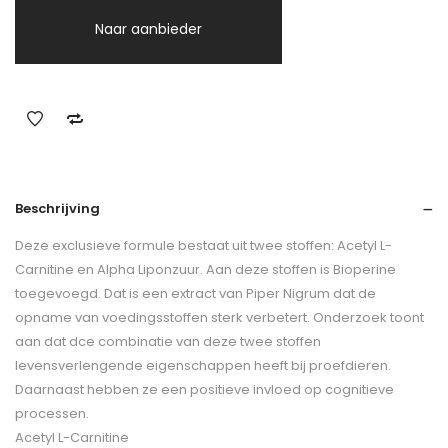
Naar aanbieder
Beschrijving
Deze exclusieve formule bestaat uit twee stoffen: Acetyl L-
Carnitine en Alpha Liponzuur. Aan deze stoffen is Bioperine
toegevoegd. Dat is een extract van Piper Nigrum dat de
opname van voedingsstoffen sterk verbetert. Onderzoek toont
aan dat dce combinatie van deze twee stoffen
levensverlengende eigenschappen heeft bij proefdieren.
Daarnaast hebben ze een positieve invloed op cognitieve
processen.
Acetyl L-Carnitine