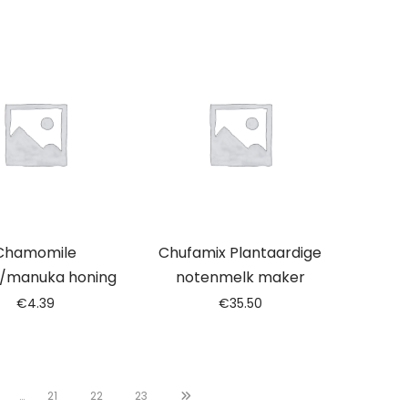
Chamomile
Chufamix Plantaardige
le/manuka honing
notenmelk maker
€
4.39
€
35.50
…
21
22
23