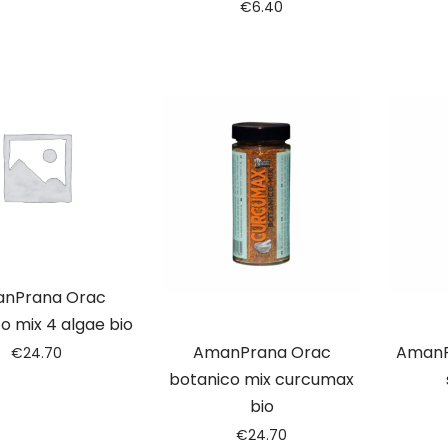
€
6.40
nPrana Orac
o mix 4 algae bio
AmanPrana Orac
AmanPr
€
24.70
botanico mix curcumax
bio
€
24.70