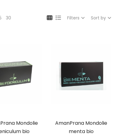
5
30
Filters
Sort by
Prana Mondolie
AmanPrana Mondolie
eniculum bio
menta bio