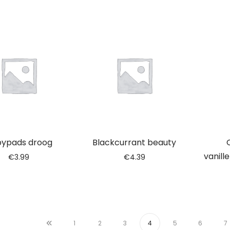
ypads droog
Blackcurrant beauty
vanil
€
3.99
€
4.39
1
2
3
4
5
6
7