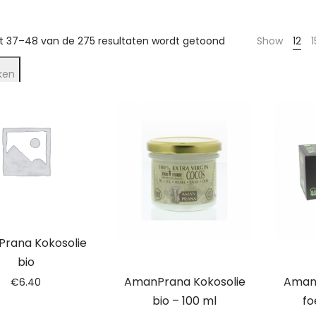
t 37–48 van de 275 resultaten wordt getoond
Show
12
1
ken
rana Kokosolie
bio
AmanPrana Kokosolie
Aman
€
6.40
bio – 100 ml
fo