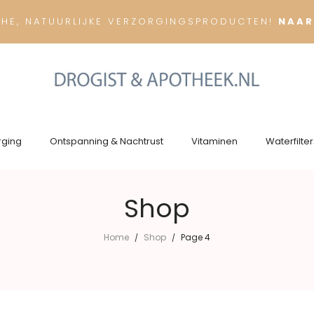
CHE, NATUURLIJKE VERZORGINGSPRODUCTEN!
NAAR
rging
Ontspanning & Nachtrust
Vitaminen
Waterfilter
Shop
Home
Shop
Page 4
/
/