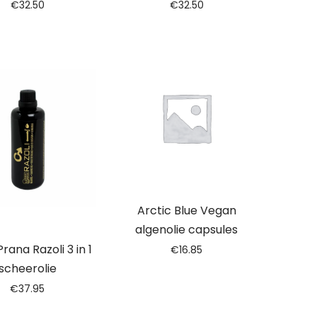
€
32.50
€
32.50
Arctic Blue Vegan
algenolie capsules
ana Razoli 3 in 1
€
16.85
scheerolie
€
37.95