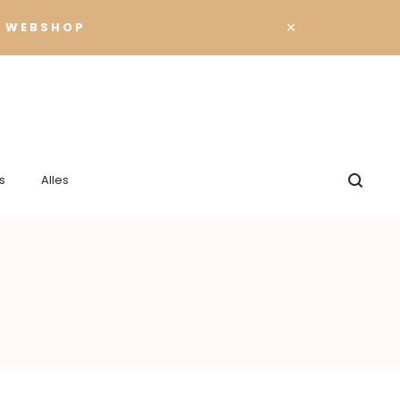
×
 WEBSHOP
s
Alles