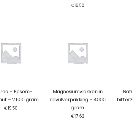
€
16.50
urea – Epsom-
Magnesiumvlokken in
Nat
zout – 2.500 gram
navulverpakking – 4000
bitter
gram
€
19.50
€
17.62