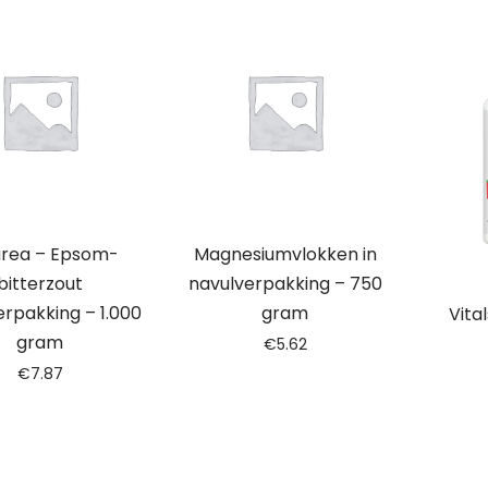
urea – Epsom-
Magnesiumvlokken in
bitterzout
navulverpakking – 750
erpakking – 1.000
gram
Vita
gram
€
5.62
€
7.87