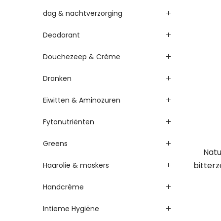
dag & nachtverzorging
Deodorant
Douchezeep & Crème
Dranken
Eiwitten & Aminozuren
Fytonutriënten
Greens
Nat
bitter
Haarolie & maskers
Handcrème
Intieme Hygiëne