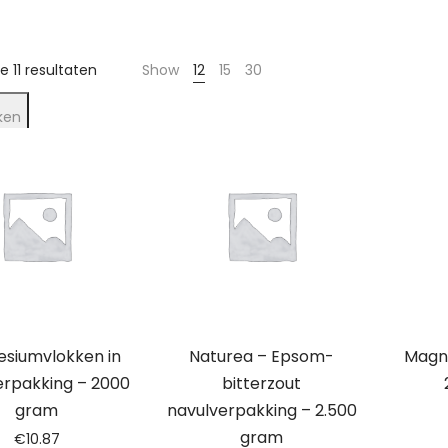
Gesorteerd
e 11 resultaten
Show
12
15
30
op
ken
nieuwste
siumvlokken in
Naturea – Epsom-
Magn
erpakking – 2000
bitterzout
gram
navulverpakking – 2.500
gram
€
10.87