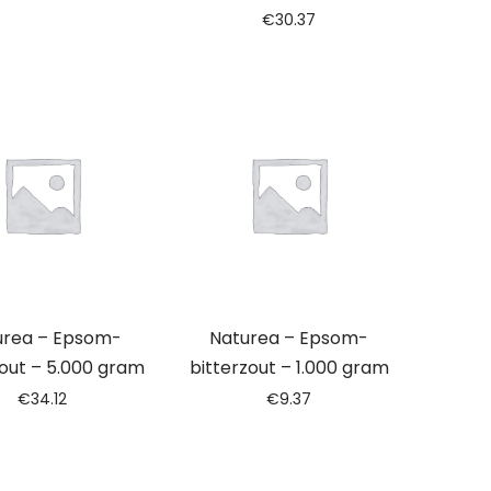
€
30.37
urea – Epsom-
Naturea – Epsom-
zout – 5.000 gram
bitterzout – 1.000 gram
€
34.12
€
9.37