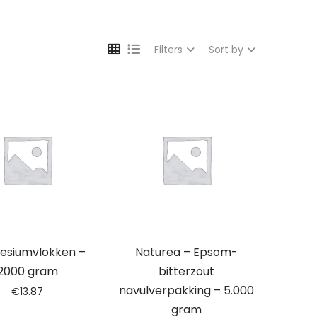
Filters
Sort by
esiumvlokken –
Naturea – Epsom-
2000 gram
bitterzout
navulverpakking – 5.000
€
13.87
gram