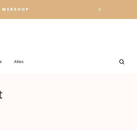
×
 WEBSHOP
s
Alles
t