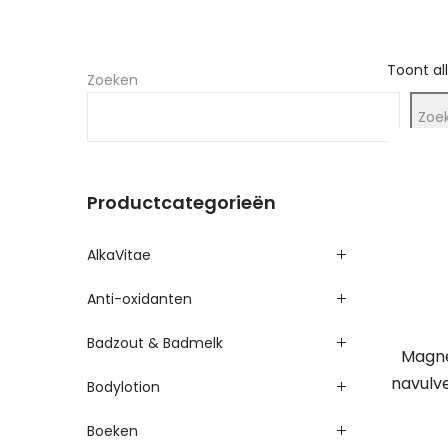
Toont all
Zoeken
Zoe
Productcategorieën
AlkaVitae
Anti-oxidanten
Badzout & Badmelk
Magne
navulv
Bodylotion
Boeken