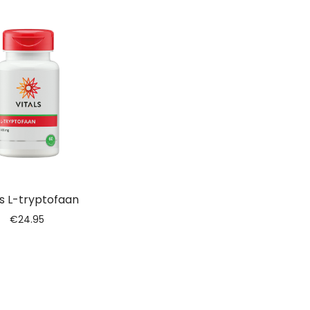
ls L-tryptofaan
€
24.95