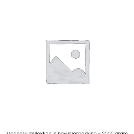
Magnesiumvlokken in navulverpakking – 2000 gram